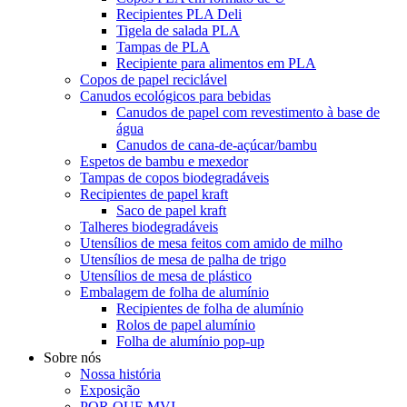
Recipientes PLA Deli
Tigela de salada PLA
Tampas de PLA
Recipiente para alimentos em PLA
Copos de papel reciclável
Canudos ecológicos para bebidas
Canudos de papel com revestimento à base de
água
Canudos de cana-de-açúcar/bambu
Espetos de bambu e mexedor
Tampas de copos biodegradáveis
Recipientes de papel kraft
Saco de papel kraft
Talheres biodegradáveis
Utensílios de mesa feitos com amido de milho
Utensílios de mesa de palha de trigo
Utensílios de mesa de plástico
Embalagem de folha de alumínio
Recipientes de folha de alumínio
Rolos de papel alumínio
Folha de alumínio pop-up
Sobre nós
Nossa história
Exposição
POR QUE MVI