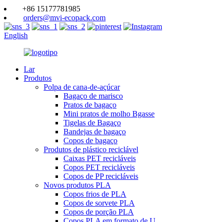
+86 15177781985
orders@mvi-ecopack.com
English
Lar
Produtos
Polpa de cana-de-açúcar
Bagaço de marisco
Pratos de bagaço
Mini pratos de molho Bgasse
Tigelas de Bagaço
Bandejas de bagaço
Copos de bagaço
Produtos de plástico reciclável
Caixas PET recicláveis
Copos PET recicláveis
Copos de PP recicláveis
Novos produtos PLA
Copos frios de PLA
Copos de sorvete PLA
Copos de porção PLA
Copos PLA em formato de U