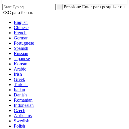
Pressione Enter para pesquisar ou
ESC para fechar.
English
Chinese
French
German
Portuguese
Spanish
Russian
Japanese
Korean
Arabic
Irish
Greek
Turkish
Italian
Danish
Romanian
Indonesian
Czech
Afrikaans
Swedish
Polish