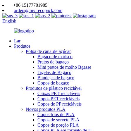
+86 15177781985
orders@mvi-ecopack.com
English
Lar
Produtos
Polpa de cana-de-açúcar
Bagaço de marisco
Pratos de bagaço
Mini pratos de molho Bgasse
Tigelas de Bagaço
Bandejas de bagaço
Copos de bagaço
Produtos de plástico reciclável
Caixas PET recicláveis
Copos PET recicláveis
Copos de PP recicláveis
Novos produtos PLA
Copos frios de PLA
Copos de sorvete PLA
Copos de porção PLA
Copos PLA em formato de U