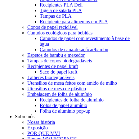
Recipientes PLA Deli
Tigela de salada PLA
Tampas de PLA
Recipiente para alimentos em PLA
Copos de papel reciclável
Canudos ecológicos para bebidas
Canudos de papel com revestimento à base de
água
Canudos de cana-de-açúcar/bambu
Espetos de bambu e mexedor
Tampas de copos biodegradáveis
Recipientes de papel kraft
Saco de papel kraft
Talheres biodegradáveis
Utensílios de mesa feitos com amido de milho
Utensílios de mesa de plástico
Embalagem de folha de alumínio
Recipientes de folha de alumínio
Rolos de papel alumínio
Folha de alumínio pop-up
Sobre nós
Nossa história
Exposição
POR QUE MVI
Equipe MVI ECOPACK