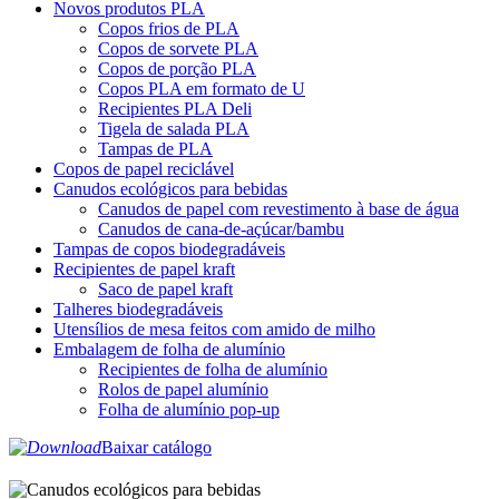
Novos produtos PLA
Copos frios de PLA
Copos de sorvete PLA
Copos de porção PLA
Copos PLA em formato de U
Recipientes PLA Deli
Tigela de salada PLA
Tampas de PLA
Copos de papel reciclável
Canudos ecológicos para bebidas
Canudos de papel com revestimento à base de água
Canudos de cana-de-açúcar/bambu
Tampas de copos biodegradáveis
Recipientes de papel kraft
Saco de papel kraft
Talheres biodegradáveis
Utensílios de mesa feitos com amido de milho
Embalagem de folha de alumínio
Recipientes de folha de alumínio
Rolos de papel alumínio
Folha de alumínio pop-up
Baixar catálogo