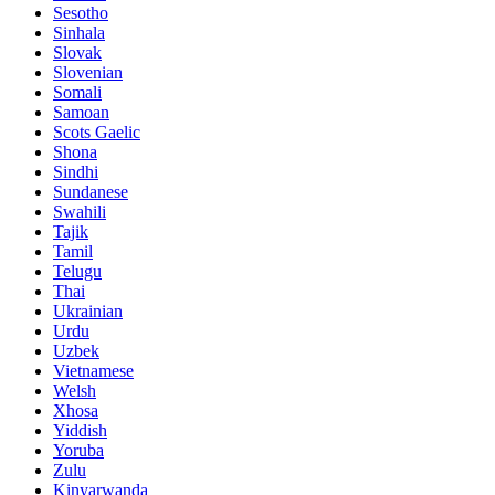
Sesotho
Sinhala
Slovak
Slovenian
Somali
Samoan
Scots Gaelic
Shona
Sindhi
Sundanese
Swahili
Tajik
Tamil
Telugu
Thai
Ukrainian
Urdu
Uzbek
Vietnamese
Welsh
Xhosa
Yiddish
Yoruba
Zulu
Kinyarwanda