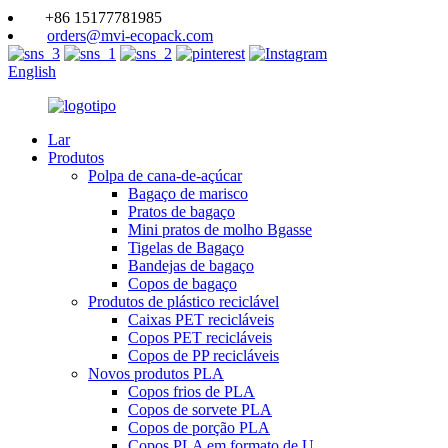
+86 15177781985
orders@mvi-ecopack.com
English
Lar
Produtos
Polpa de cana-de-açúcar
Bagaço de marisco
Pratos de bagaço
Mini pratos de molho Bgasse
Tigelas de Bagaço
Bandejas de bagaço
Copos de bagaço
Produtos de plástico reciclável
Caixas PET recicláveis
Copos PET recicláveis
Copos de PP recicláveis
Novos produtos PLA
Copos frios de PLA
Copos de sorvete PLA
Copos de porção PLA
Copos PLA em formato de U