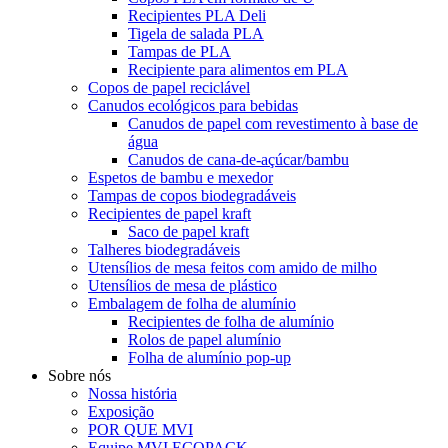
Recipientes PLA Deli
Tigela de salada PLA
Tampas de PLA
Recipiente para alimentos em PLA
Copos de papel reciclável
Canudos ecológicos para bebidas
Canudos de papel com revestimento à base de
água
Canudos de cana-de-açúcar/bambu
Espetos de bambu e mexedor
Tampas de copos biodegradáveis
Recipientes de papel kraft
Saco de papel kraft
Talheres biodegradáveis
Utensílios de mesa feitos com amido de milho
Utensílios de mesa de plástico
Embalagem de folha de alumínio
Recipientes de folha de alumínio
Rolos de papel alumínio
Folha de alumínio pop-up
Sobre nós
Nossa história
Exposição
POR QUE MVI
Equipe MVI ECOPACK