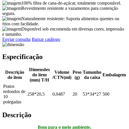
100% fibra de cana-de-açúcar, totalmente compostável.
Revestimento resistente a vazamentos para contenção
segura.
Naturalmente resistente: Suporta alimentos quentes ou
frios com facilidade.
Disponível sob encomenda em diversas cores, impressão
e tamanho.
Enviar consulta
Baixar catálogo
Especificação
Dimensões
Descrição
Volume
Peso
Tamanho
do item
Embalagem
do item
/CTN(ml)
(g)
da caixa
(mm) T/H
Pratos
redondos de
258*20,5
0,0487
20
53*34*27
500
10
polegadas
Descrição
Bom para o meio ambiente.